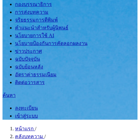
กองบรรณาธิการ
การส่งบทความ
จริยธรรมการตีพิมพ์
คำแนะนำสำหรับผู้นิพนธ์
นโยบายการใช้ AI
นโยบายป้องกันการคัดลอกผลงาน
ข่าวประกาศ
ฉบับปัจจุบัน
ฉบับย้อนหลัง
อัตราค่าธรรมเนียม
ติดต่อวารสาร
ค้นหา
ลงทะเบียน
เข้าสู่ระบบ
หน้าแรก
/
คลังบทความ
/