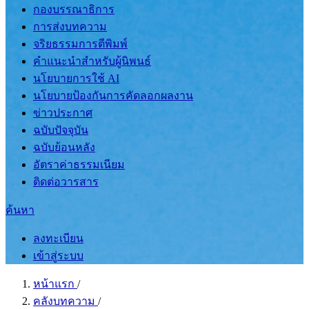
กองบรรณาธิการ
การส่งบทความ
จริยธรรมการตีพิมพ์
คำแนะนำสำหรับผู้นิพนธ์
นโยบายการใช้ AI
นโยบายป้องกันการคัดลอกผลงาน
ข่าวประกาศ
ฉบับปัจจุบัน
ฉบับย้อนหลัง
อัตราค่าธรรมเนียม
ติดต่อวารสาร
ค้นหา
ลงทะเบียน
เข้าสู่ระบบ
หน้าแรก
/
คลังบทความ
/