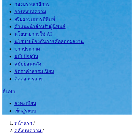
กองบรรณาธิการ
การส่งบทความ
จริยธรรมการตีพิมพ์
คำแนะนำสำหรับผู้นิพนธ์
นโยบายการใช้ AI
นโยบายป้องกันการคัดลอกผลงาน
ข่าวประกาศ
ฉบับปัจจุบัน
ฉบับย้อนหลัง
อัตราค่าธรรมเนียม
ติดต่อวารสาร
ค้นหา
ลงทะเบียน
เข้าสู่ระบบ
หน้าแรก
/
คลังบทความ
/