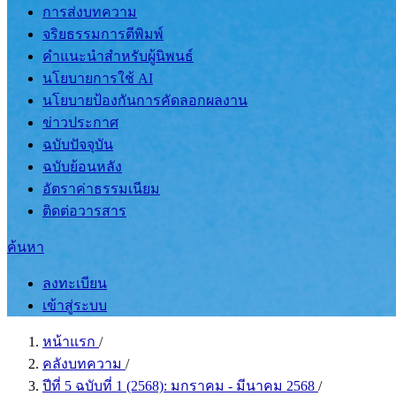
การส่งบทความ
จริยธรรมการตีพิมพ์
คำแนะนำสำหรับผู้นิพนธ์
นโยบายการใช้ AI
นโยบายป้องกันการคัดลอกผลงาน
ข่าวประกาศ
ฉบับปัจจุบัน
ฉบับย้อนหลัง
อัตราค่าธรรมเนียม
ติดต่อวารสาร
ค้นหา
ลงทะเบียน
เข้าสู่ระบบ
หน้าแรก
/
คลังบทความ
/
ปีที่ 5 ฉบับที่ 1 (2568): มกราคม - มีนาคม 2568
/