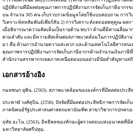
ปฏิบัติงานที่มีผลต่อคุณภาพการปฏิบัติงานการจัดเก็บภาษีอาก
บน จำนวน 305 คน เก็บรวบรวมข้อมูลโดยใช้แบบสอบถาม การวิเคราะ
วิเคราะห์สหสัมพันธ์เพียร์สัน 2) การวิเคราะห์ถดถอยพหุคูณ ผ
เมื่อพิจารณาความคิดเห็นเป็นรายด้าน พบว่า ด้านที่มีค่าเฉลี
ตามลำดับ และมีความคิดเห็นต่อสภาพแวดล้อมในการปฏิบัติงานโดยร
มา คือ ด้านการอำนวยความสะดวก และด้านเทคโนโลยีสารสนเทศ
คุณภาพการปฏิบัติงานการจัดเก็บภาษีอากรด้านจำนวนเงินภาษีที่จ
สำนักงานสรรพากรเขตภาคเหนือตอนบนอย่างมีนัยสำคัญทางสถิติท
เอกสารอ้างอิง
กมลชนก ยุพิน. (2563). สภาพแวดล้อมขององค์กรที่มีผลต่อประส
ประพาฬ วงศ์สุบิน. (2558). ปัจจัยที่มีผลต่อประสิทธิภาพการจั
ภาคนิพนธ์รัฐประศาสนศาสตรมหาบัณฑิต สาขาวิชาการปกครองส่
ฤทัย อะโน. (2563). อิทธิพลของทักษะผู้ตรวจสอบแห่งอนาคตที่ม
มหาวิทยาลัยศรีปทุม.