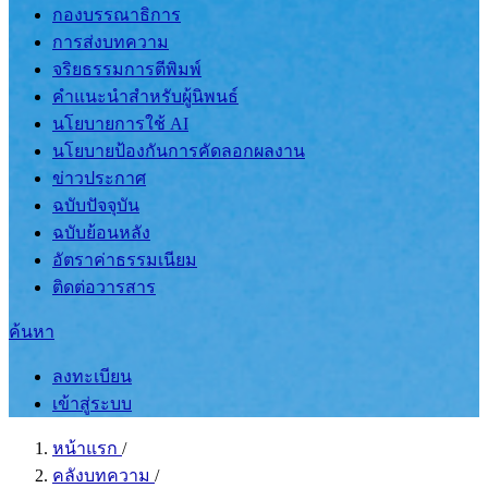
กองบรรณาธิการ
การส่งบทความ
จริยธรรมการตีพิมพ์
คำแนะนำสำหรับผู้นิพนธ์
นโยบายการใช้ AI
นโยบายป้องกันการคัดลอกผลงาน
ข่าวประกาศ
ฉบับปัจจุบัน
ฉบับย้อนหลัง
อัตราค่าธรรมเนียม
ติดต่อวารสาร
ค้นหา
ลงทะเบียน
เข้าสู่ระบบ
หน้าแรก
/
คลังบทความ
/