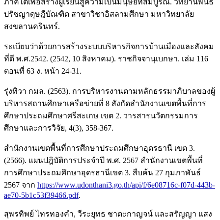
ภาคใต้เพื่อสร้างผู้เรียนสู่ความเป็นมนุษย์ที่สมบูรณ์. วิทยานิพนธ์
ปรัชญาดุษฎีบัณฑิต สาขาวิชาอิสลามศึกษา มหาวิทยาลัย
สงขลานครินทร์.
ระเบียบว่าด้วยการสร้างระบบบริหารกิจการบ้านเมืองและสังคม
ที่ดี พ.ศ.2542. (2542, 10 สิงหาคม). ราชกิจจานุเบกษา. เล่ม 116
ตอนที่ 63 ง. หน้า 24-31.
รุ่งทิวา กมล. (2563). การบริหารงานตามหลักธรรมาภิบาลของผู้
บริหารสถานศึกษาเครือข่ายที่ 8 สังกัดสำนักงานเขตพื้นที่การ
ศึกษาประถมศึกษาศรีสะเกษ เขต 2. วารสารนวัตกรรมการ
ศึกษาและการวิจัย, 4(3), 358-367.
สำนักงานเขตพื้นที่การศึกษาประถมศึกษาอุดรธานี เขต 3.
(2566). แผนปฎิบัติการประจำปี พ.ศ. 2567 สำนักงานเขตพื้นที่
การศึกษาประถมศึกษาอุดรธานีเขต 3. สืบค้น 27 กุมภาพันธ์
2567 จาก
https://www.udonthani3.go.th/api/f/6e08716c-f07d-443b-
ae70-5b1c53f39466.pdf
.
สุพรทิพย์ ไทรทองคำ, วีระยุทธ ชาตะกาญจน์ และสรัญญา แสง