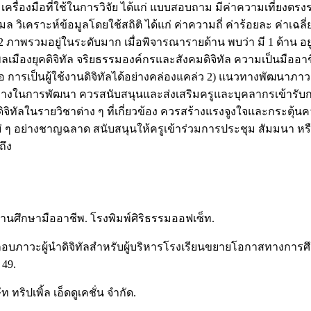
รื่องมือที่ใช้ในการวิจัย ได้แก่ แบบสอบถาม มีค่าความเที่ยงตรงร
ิเคราะห์ข้อมูลโดยใช้สถิติ ได้แก่ ค่าความถี่ ค่าร้อยละ ค่าเฉลี่
าพรวมอยู่ในระดับมาก เมื่อพิจารณารายด้าน พบว่า มี 1 ด้าน อยู่ใน
็นพลเมืองยุคดิจิทัล จริยธรรมองค์กรและสังคมดิจิทัล ความเป็นมืออ
ด คือ การเป็นผู้ใช้งานดิจิทัลได้อย่างคล่องแคล่ว 2) แนวทางพัฒนาภาว
ทางในการพัฒนา ควรสนับสนุนและส่งเสริมครูและบุคลากรเข้ารับการ
จิทัลในรายวิชาต่าง ๆ ที่เกี่ยวข้อง ควรสร้างแรงจูงใจและกระ
ย่างชาญฉลาด สนับสนุนให้ครูเข้าร่วมการประชุม สัมมนา หรือแลก
ถึง
สถานศึกษามืออาชีพ. โรงพิมพ์ศิริธรรมออฟเซ็ท.
ประกอบภาวะผู้นำดิจิทัลสำหรับผู้บริหารโรงเรียนขยายโอกาสทางการ
 49.
ท ทริปเพิ้ล เอ็ดดูเคชั่น จำกัด.