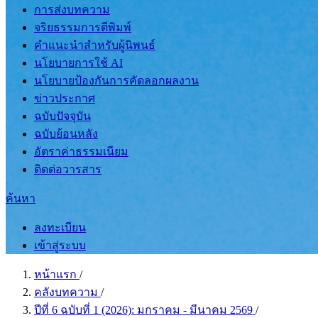
การส่งบทความ
จริยธรรมการตีพิมพ์
คำแนะนำสำหรับผู้นิพนธ์
นโยบายการใช้ AI
นโยบายป้องกันการคัดลอกผลงาน
ข่าวประกาศ
ฉบับปัจจุบัน
ฉบับย้อนหลัง
อัตราค่าธรรมเนียม
ติดต่อวารสาร
ค้นหา
ลงทะเบียน
เข้าสู่ระบบ
หน้าแรก
/
คลังบทความ
/
ปีที่ 6 ฉบับที่ 1 (2026): มกราคม - มีนาคม 2569
/