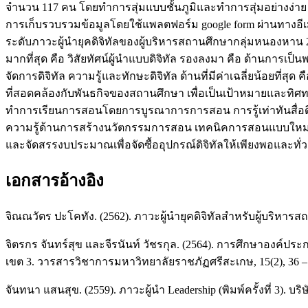
จำนวน 117 คน โดยทำการสุ่มแบบชั้นภูมิและทำการสุ่มอย่างง่าย เค
การเก็บรวบรวมข้อมูลโดยใช้แพลตฟอร์ม google form ผ่านทางอีเมล ว
ระดับภาวะผู้นำยุคดิจิทัลของผู้บริหารสถานศึกษากลุ่มหนองหาน 2 ภ
มากที่สุด คือ วิสัยทัศน์ผู้นำแบบดิจิทัล รองลงมา คือ ด้านการเป
จัดการดิจิทัล ความรู้และทักษะดิจิทัล ด้านที่มีค่าเฉลี่ยน้อยที่สุ
ที่สอดคล้องกับพันธกิจของสถานศึกษา เพื่อเป็นเป้าหมายและทิศ
ทำการเรียนการสอนโดยการบูรณาการการสอน การรู้เท่าทันสื่อดิ
ความรู้ด้านการสร้างนวัตกรรมการสอน เทคนิคการสอนแบบใหม่ ๆ อ
และจัดสรรงบประมาณเพื่อจัดซื้ออุปกรณ์ดิจิทัลให้เพียงพอและทั่ว
เอกสารอ้างอิง
จิณณวัตร ปะโคทัง. (2562). ภาวะผู้นำยุคดิจิทัลสำหรับผู้บริหาร
จิตรกร จันทร์สุข และจีรนันท์ วัชรกุล. (2564). การศึกษาองค์
เขต 3. วารสารวิชาการมหาวิทยาลัยราชภัฏศรีสะเกษ, 15(2), 36 –
จันทนา แสนสุข. (2559). ภาวะผู้นำ Leadership (พิมพ์ครั้งที่ 3). บริษั