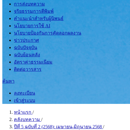
การส่งบทความ
จริยธรรมการตีพิมพ์
คำแนะนำสำหรับผู้นิพนธ์
นโยบายการใช้ AI
นโยบายป้องกันการคัดลอกผลงาน
ข่าวประกาศ
ฉบับปัจจุบัน
ฉบับย้อนหลัง
อัตราค่าธรรมเนียม
ติดต่อวารสาร
ค้นหา
ลงทะเบียน
เข้าสู่ระบบ
หน้าแรก
/
คลังบทความ
/
ปีที่ 5 ฉบับที่ 2 (2568): เมษายน-มิถุนายน 2568
/