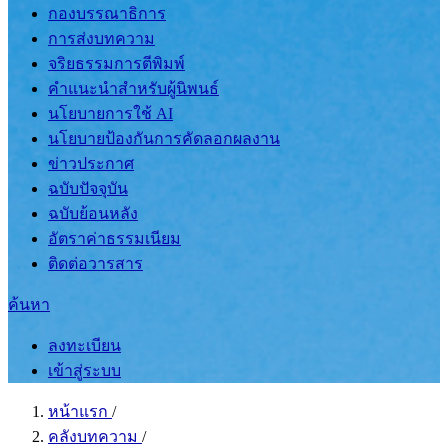
กองบรรณาธิการ
การส่งบทความ
จริยธรรมการตีพิมพ์
คำแนะนำสำหรับผู้นิพนธ์
นโยบายการใช้ AI
นโยบายป้องกันการคัดลอกผลงาน
ข่าวประกาศ
ฉบับปัจจุบัน
ฉบับย้อนหลัง
อัตราค่าธรรมเนียม
ติดต่อวารสาร
ค้นหา
ลงทะเบียน
เข้าสู่ระบบ
หน้าแรก
/
คลังบทความ
/