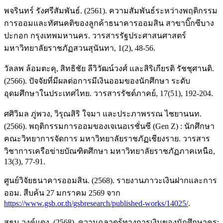
พจรินทร์ รังศรีสัมพันธ์. (2561). ความสัมพันธ์ระหว่างพฤติกรรม
การออมและทัศนคติของลูกค้าธนาคารออมสิน สาขาบิ๊กซีบาง
ปะกอก กรุงเทพมหานคร. วารสารรัฐประศาสนศาสตร์
มหาวิทยาลัยราชภัฏสวนสุนันทา, 1(2), 48-56.
วัลลพ ล้อมตะคุ, สิทธิชัย ลีวิวัฒน์วงศ์ และสิริเกียรติ รัชชุศานติ.
(2566). ปัจจัยที่มีผลต่อการมีเงินออมของนักศึกษา ระดับ
อุดมศึกษาในประเทศไทย. วารสารรัชต์ภาคย์, 17(51), 192-204.
ศศิวิมล ภู่พวง, วิรุณสิริ ใจมา และประภาพรรณ ไชยานนท.
(2566). พฤติกรรมการออมของเจเนอเรชั่นซี (Gen Z) : นักศึกษา
คณะวิทยาการจัดการ มหาวิทยาลัยราชภัฏเชียงราย. วารสาร
วิชาการเครือข่ายบัณฑิตศึกษา มหาวิทยาลัยราชภัฏภาคเหนือ,
13(3), 77-91.
ศูนย์วิจัยธนาคารออมสิน. (2568). รายงานภาวะเงินฝากและการ
ออม. สืบค้น 27 มกราคม 2569 จาก
https://www.gsb.or.th/gsbresearch/published-works/14025/
.
สุธน วงค์แดง. (2568). ความฉลาดรู้ทางการเงินของนักศึกษาครู: