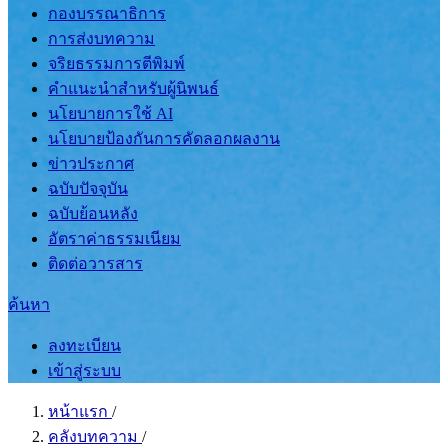
กองบรรณาธิการ
การส่งบทความ
จริยธรรมการตีพิมพ์
คำแนะนำสำหรับผู้นิพนธ์
นโยบายการใช้ AI
นโยบายป้องกันการคัดลอกผลงาน
ข่าวประกาศ
ฉบับปัจจุบัน
ฉบับย้อนหลัง
อัตราค่าธรรมเนียม
ติดต่อวารสาร
ค้นหา
ลงทะเบียน
เข้าสู่ระบบ
หน้าแรก
/
คลังบทความ
/