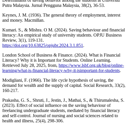
Determinants of saving behavior among the students at Universiti
Putra Malaysia. Jurnal Pengguna Malaysia, 38(2), 36-53.
Keynes, J. M. (1936). The general theory of employment, interest
and money. Macmillan.
Kumari. S., & Mishra. O M. (2024). Saving behaviour and financial
literacy: An empirical study of university students. OPJU Business
Review, 3(1), 119-131.
https://doi.org/10.63825/opjubr.2024.3.1.851
.
London School of Business & Finance. (2024). What is Financial
Literacy? Why it is Important for Students. Online Learning.
Retrieved July 28, 2025, from,
https://www.lsbf.org.uk/blog/online-
learning/what-is-financial-literacy-why-it-isimportant-for-students
.
Modigliani, F. (1966). The life cycle hypothesis of saving, the
demand for wealth and the supply of capital. Social Research, 33(2),
160-217.
Prakasha, G. S., Shruti, J., Jestin, J., Mathai, S., & Thirumalesha, S.
(2023). Effect of social influence on the saving behaviour of
freelancing undergraduate students, mediated by financial literacy
and self-control. Journal of nursing and social sciences related to
health and illness, 25(4), 298-306.