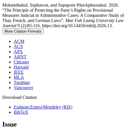
Mokmethakul, Suphawut, and Supaporn Pituckphaosakul. 2026.
“The Principle of Protecting the Party’s Rights on Provisional
Measures Judicial in Administrative Cases: A Comparative Study of
Thai, French, and German Laws”.
Mae Fah Luang University Law
Journal
9 (2):85-116. https://doi.org/10.14456/mfulj.2026.13.
More Citation Formats
ACM
ACS
APA
ABNT
Chicago
Harvard
IEEE
MLA
Turabian
Vancouver
Download Citation
Endnote/Zotero/Mendeley (RIS)
BibTeX
Issue