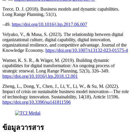
Teece, D. J. (2018). Business models and dynamic capabilities.
Long Range Planning, 51(1),
–49.
https://doi.org/10.1016/j.lrp.2017.06.007
Velyako, V., & Musa, S. (2023). The relationship between digital
organizational culture, digital capability, digital innovation,
organizational resilience, and competitive advantage. Journal of the
Knowledge Economy.
https://doi.org/10.1007/s13132-023-01575-4
Warner, K. S. R., & Wäger, M. (2019). Building dynamic
capabilities for digital transformation: An ongoing process of
strategic renewal. Long Range Planning, 52(3), 326–349.
https://doi.org/10.1016/j.lrp.2018.12.001
Zheng, L., Dong, Y., Chen, J., Li, Y., Li, W., & Su, M. (2022).
Impact of crisis on sustainable business model innovation—The role
of technology innovation. Sustainability, 14(18), Article 11596.
https://doi.org/10.3390/su141811596
ข้อมูลวารสาร