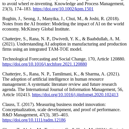
to avoid wheel re‐inventing. Knowledge and Process Management,
23(3), 174–183.
https://doi.org/10.1002/kpm.1501
Bughin, J., Seong, J., Manyika, J., Chui, M., & Joshi, R. (2018).
Notes from the AI frontier: Modeling the impact of AI on the world
economy. McKinsey Global Institute.
Chatterjee, S., Rana, N. P., Dwivedi, Y. K., & Baabdullah, A. M.
(2021). Understanding AI adoption in manufacturing and production
firms using an integrated TAM-TOE model.
Technological Forecasting and Social Change, 170, Article 120880.
https://doi.org/10.1016/j.techfore.2021.120880
Chatterjee, S., Rana, N. P., Tamilmani, K., & Sharma, A. (2021).
The adoption of artificial intelligence in human resource
management: A systematic literature review and future research
agenda. The International Journal of Information Management, 56,
Article 102413.
https://doi.org/10.1016/j.ijinfomgt.2020.102413
Clauss, T. (2017). Measuring business model innovation:
Conceptualization, scale development, and proof of performance.
R&D Management, 47(3), 385–403.
https://doi.org/10.1111/radm.12186