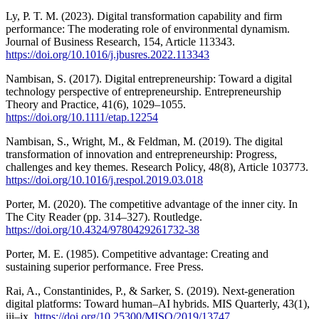
Ly, P. T. M. (2023). Digital transformation capability and firm
performance: The moderating role of environmental dynamism.
Journal of Business Research, 154, Article 113343.
https://doi.org/10.1016/j.jbusres.2022.113343
Nambisan, S. (2017). Digital entrepreneurship: Toward a digital
technology perspective of entrepreneurship. Entrepreneurship
Theory and Practice, 41(6), 1029–1055.
https://doi.org/10.1111/etap.12254
Nambisan, S., Wright, M., & Feldman, M. (2019). The digital
transformation of innovation and entrepreneurship: Progress,
challenges and key themes. Research Policy, 48(8), Article 103773.
https://doi.org/10.1016/j.respol.2019.03.018
Porter, M. (2020). The competitive advantage of the inner city. In
The City Reader (pp. 314–327). Routledge.
https://doi.org/10.4324/9780429261732-38
Porter, M. E. (1985). Competitive advantage: Creating and
sustaining superior performance. Free Press.
Rai, A., Constantinides, P., & Sarker, S. (2019). Next-generation
digital platforms: Toward human–AI hybrids. MIS Quarterly, 43(1),
iii–ix.
https://doi.org/10.25300/MISQ/2019/13747