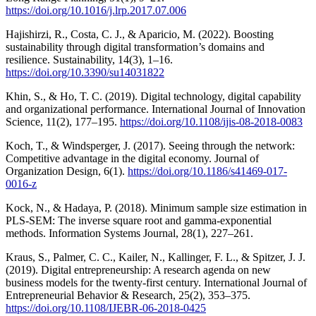
https://doi.org/10.1016/j.lrp.2017.07.006
Hajishirzi, R., Costa, C. J., & Aparicio, M. (2022). Boosting
sustainability through digital transformation’s domains and
resilience. Sustainability, 14(3), 1–16.
https://doi.org/10.3390/su14031822
Khin, S., & Ho, T. C. (2019). Digital technology, digital capability
and organizational performance. International Journal of Innovation
Science, 11(2), 177–195.
https://doi.org/10.1108/ijis-08-2018-0083
Koch, T., & Windsperger, J. (2017). Seeing through the network:
Competitive advantage in the digital economy. Journal of
Organization Design, 6(1).
https://doi.org/10.1186/s41469-017-
0016-z
Kock, N., & Hadaya, P. (2018). Minimum sample size estimation in
PLS-SEM: The inverse square root and gamma-exponential
methods. Information Systems Journal, 28(1), 227–261.
Kraus, S., Palmer, C. C., Kailer, N., Kallinger, F. L., & Spitzer, J. J.
(2019). Digital entrepreneurship: A research agenda on new
business models for the twenty-first century. International Journal of
Entrepreneurial Behavior & Research, 25(2), 353–375.
https://doi.org/10.1108/IJEBR-06-2018-0425