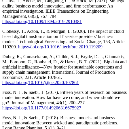
Clauss, T., Abebe, M., Tangpong, C., & Hock, M. (2021). Strategic
agility, business model innovation, and firm performance: An
empirical investigation. IEEE Transactions on Engineering
Management, 68(3), 767–784.
https://doi.org/10.1109/TEM.2019.2910381
Clohessy, T., Acton, T., & Morgan, L. (2020). The impact of cloud-
based digital transformation on IT service providers’ business
models. Technological Forecasting and Social Change, 153, Article
119209.
https://doi.org/10.1016/j.techfore.2019.119209
Dubey, R., Gunasekaran, A., Childe, S. J., Bryde, D. J., Giannakis,
M., Foropon, C., Roubaud, D., & Hazen, B. T. (2021). Big data and
artificial intelligence—New frontier for sustainable operations and
supply chain management. International Journal of Production
Economics, 231, Article 107861.
https://doi.org/10.1016/j.ijpe.2020.107861
Foss, N. J., & Saebi, T. (2017). Fifteen years of research on business
model innovation: How far have we come, and where should we
go?. Journal of Management, 43(1), 200–227.
https://doi.org/10.1177/0149206316675927
Foss, N. J., & Saebi, T. (2018). Business models and business
model innovation: Between wicked and paradigmatic problems.
Long Range Planning, 51(1), 9–21.