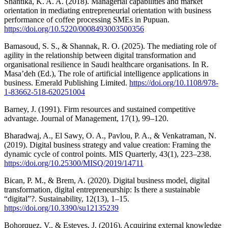
Shantika, K. A. A. (2018). Managerial capabilities and market
orientation in mediating entrepreneurial orientation with business
performance of coffee processing SMEs in Pupuan.
https://doi.org/10.5220/0008493003500356
Bamasoud, S. S., & Shannak, R. O. (2025). The mediating role of
agility in the relationship between digital transformation and
organisational resilience in Saudi healthcare organisations. In R.
Masa’deh (Ed.), The role of artificial intelligence applications in
business. Emerald Publishing Limited.
https://doi.org/10.1108/978-
1-83662-518-620251004
Barney, J. (1991). Firm resources and sustained competitive
advantage. Journal of Management, 17(1), 99–120.
Bharadwaj, A., El Sawy, O. A., Pavlou, P. A., & Venkatraman, N.
(2019). Digital business strategy and value creation: Framing the
dynamic cycle of control points. MIS Quarterly, 43(1), 223–238.
https://doi.org/10.25300/MISQ/2019/14711
Bican, P. M., & Brem, A. (2020). Digital business model, digital
transformation, digital entrepreneurship: Is there a sustainable
“digital”?. Sustainability, 12(13), 1–15.
https://doi.org/10.3390/su12135239
Bohorquez, V., & Esteves, J. (2016). Acquiring external knowledge