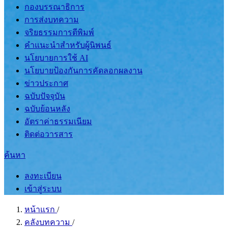
กองบรรณาธิการ
การส่งบทความ
จริยธรรมการตีพิมพ์
คำแนะนำสำหรับผู้นิพนธ์
นโยบายการใช้ AI
นโยบายป้องกันการคัดลอกผลงาน
ข่าวประกาศ
ฉบับปัจจุบัน
ฉบับย้อนหลัง
อัตราค่าธรรมเนียม
ติดต่อวารสาร
ค้นหา
ลงทะเบียน
เข้าสู่ระบบ
หน้าแรก
/
คลังบทความ
/