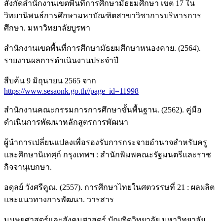
สังกัดสำนักงานเขตพื้นที่การศึกษามัธยมศึกษา เขต 17 ใน
วิทยานิพนธ์การศึกษามหาบัณฑิตสาขาวิชาการบริหารการ
ศึกษา. มหาวิทยาลัยบูรพา
สำนักงานเขตพื้นที่การศึกษามัธยมศึกษาหนองคาย. (2564).
รายงานผลการดำเนินงานประจำปี
สืบค้น 9 มิถุนายน 2565 จาก
https://www.sesaonk.go.th//page_id=11998
สำนักงานคณะกรรมการการศึกษาขั้นพื้นฐาน. (2562). คู่มือ
ดำเนินการพัฒนาหลักสูตรการพัฒนา
ผู้นำการเปลี่ยนแปลงเพื่อรองรับการกระจายอำนาจสำหรับครู
และศึกษานิเทศฺก์ กรุงเทพฯ : สำนักพิมพคณะรัฐมนตรีและราช
กิจจานุเบกษา.
อดุลย์ วังศรีคูณ. (2557). การศึกษาไทยในศตวรรษที่ 21 : ผลผลิต
และแนวทางการพัฒนา. วารสาร
มนุษยศาสตร์และสังคมศาสตร์ บัณฑิตวิทยาลัย มหาวิทยาลัย