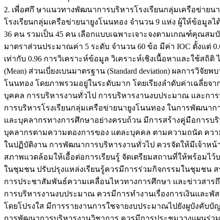
2. เพื่อศกึ ษาแนวทางพัฒนาการบริหารโรงเรียนกลุ่มเครือข่ายน
โรงเรียนกลุ่มเครือข่ายนายูงโนนทอง จำนวน 9 แห่ง ผู้ให้ข้อมูลไ
36 คน รวมเป็น 45 คน เลือกแบบเฉพาะเจาะจงตามเกณฑ์คุณสมบัต
มาตราส่วนประมาณค่า 5 ระดับ จำนวน 60 ข้อ มีค่า IOC ตั้งแต่ 0.67
เท่ากับ 0.96 การวิเคราะห์ข้อมูล วิเคราะห์เชิงเนื้อหาและใช้สถิติ ได
(Mean) ส่วนเบี่ยงเบนมาตรฐาน (Standard deviation) ผลการวิจัยพบ
โนนทอง โดยภาพรวมอยู่ในระดับมาก โดยเรียงลำดับค่าเฉลี่ยจา
บุคคล การบริหารงานทั่วไป การบริหารงานงบประมาณ และการ
การบริหารโรงเรียนกลุ่มเครือข่ายนายูงโนนทอง ในการพัฒนาก
และบุคลากรทางการศึกษาอย่างครบถ้วน มีการสร้างคู่มือการบ
บุคลากรตามความตองการของ แตละบุคคล ตามความถนัด ความ
ในปฏิบัติงาน การพัฒนาการบริหารงานทั่วไป ควรจัดให้มีเจ้าหน้า
สภาพแวดล้อมให้เอื้อต่อการเรียนรู้ จัดเตรียมสถานที่ให้พร้อมไ
ในชุมชน ปรับปรุงแหล่งเรียนรู้ควรมีการร่วมกิจกรรมในชุมชน ส
การประชาสัมพันธ์ความเคลื่อนไหวทางการศึกษา และข่าวสาร
การบริหารงานงบประมาณ ควรมีการทำงานเรื่องการเงินและพั
โดยโปรงใส มีการรายงานการใชจายงบประมาณไปยังผูบังคับบ
การพัฒนาการบริหารงานวิชาการ ควรมีการประชุมวางแผนร่วมก