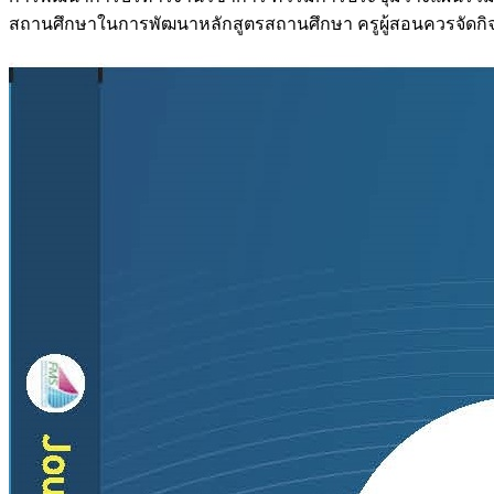
สถานศึกษาในการพัฒนาหลักสูตรสถานศึกษา ครูผู้สอนควรจัดกิจกรร