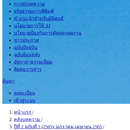
การส่งบทความ
จริยธรรมการตีพิมพ์
คำแนะนำสำหรับผู้นิพนธ์
นโยบายการใช้ AI
นโยบายป้องกันการคัดลอกผลงาน
ข่าวประกาศ
ฉบับปัจจุบัน
ฉบับย้อนหลัง
อัตราค่าธรรมเนียม
ติดต่อวารสาร
ค้นหา
ลงทะเบียน
เข้าสู่ระบบ
หน้าแรก
/
คลังบทความ
/
ปีที่ 2 ฉบับที่ 1 (2565): มกราคม-เมษายน 2565
/