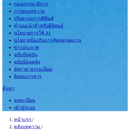
กองบรรณาธิการ
การส่งบทความ
จริยธรรมการตีพิมพ์
คำแนะนำสำหรับผู้นิพนธ์
นโยบายการใช้ AI
นโยบายป้องกันการคัดลอกผลงาน
ข่าวประกาศ
ฉบับปัจจุบัน
ฉบับย้อนหลัง
อัตราค่าธรรมเนียม
ติดต่อวารสาร
ค้นหา
ลงทะเบียน
เข้าสู่ระบบ
หน้าแรก
/
คลังบทความ
/