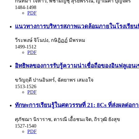
กันทิมา ใจห้าว, พิชามญชุ์ สุรียพรรณ, ญาณิศา บุญจิตร์
1484-1498
PDF
แนวทางการบริหารสภาพแวดล้อมภายในโรงเรียนที่ม
วีระพงษ์ จิโนปง, กษิฎิฏฏ์ มีพรหม
1499-1512
PDF
อิทธิพลของการรับรู้ความน่าเชื่อถือของอินฟลูเอนเ
ขวัญฤดี ปานอินทร์, ฉัตยาพร เสมอใจ
1513-1526
PDF
ทักษะการเรียนรู้ในศตวรรษที่ 21: 8Cs ที่ส่งผลต่
ศุภัชฌา นิราราช, ดารณี เอื้อชนะจิต, ถิรวุฒิ ยังสุข
1527-1540
PDF