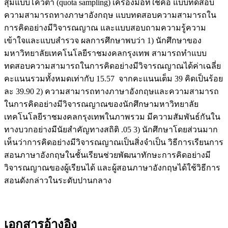
สุ่มแบบโควต้า (quota sampling) เครื่องมือที่ใช้คือ แบบทดสอบ
ความสามารถทางภาษาอังกฤษ แบบทดสอบความสามารถใน
การคิดอย่างมีวิจารณญาณ และแบบสอบถามความรู้ความ
เข้าใจและแบบสำรวจ ผลการศึกษาพบว่า 1) นักศึกษาของ
มหาวิทยาลัยเทคโนโลยีราชมงคลกรุงเทพ สามารถทำแบบ
ทดสอบความสามารถในการคิดอย่างมีวิจารณญาณได้ค่าเฉลี่ย
คะแนนรวมทั้งหมดเท่ากับ 15.57 จากคะแนนเต็ม 39 คิดเป็นร้อย
ละ 39.90 2) ความสามารถทางภาษาอังกฤษและความสามารถ
ในการคิดอย่างมีวิจารณญาณของนักศึกษามหาวิทยาลัย
เทคโนโลยีราชมงคลกรุงเทพในภาพรวม มีความสัมพันธ์กันใน
ทางบวกอย่างมีนัยสำคัญทางสถิติ .05 3) นักศึกษาโดยส่วนมาก
เห็นว่าการคิดอย่างมีวิจารณญาณเป็นสิ่งจำเป็น วิธีการเรียนการ
สอนภาษาอังกฤษในชั้นเรียนช่วยพัฒนาทักษะการคิดอย่างมี
วิจารณญาณของผู้เรียนได้ และผู้สอนภาษาอังกฤษได้ใช้วิธีการ
สอนดังกล่าวในระดับปานกลาง
เอกสารอ้างอิง