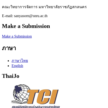
คณะวิทยาการจัดการ มหาวิทยาลัยราชภัฏสกลนคร
E-mail: sanyasorn@snru.ac.th
Make a Submission
Make a Submission
ภาษา
ภาษาไทย
English
ThaiJo