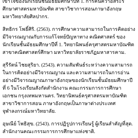
เข้าใจของนักเรียนชั้นมัธยมศึกษาปีที่ 1. การค้นคว้าอิสระร
ศึกษาศาสตรมหาบัณฑิต สาขาวิชาการสอนภาษาอังกฤษ
มหาวิทยาลัยศิลปากร.
สิทธิกร โพธิ์ศิริ. (2563). การศึกษาความสามารถในการคิดอย่าง
มีวิจารณญาณกับการแก้โจทย์ปัญหาทาง คณิตศาสตร์ ของ
นักเรียนชั้นมัธยมศึกษาปีที่ 1. วิทยานิพนธ์ครุศาสตรมหาบัณฑิต
สาขาคณิตศาสตร์ศึกษา มหาวิทยาลัยราชภัฏมหาสารคาม.
สุรีรัตน์ ไชยสุริยา. (2543). ความสัมพันธ์ระหว่างความสามารถ
ในการคิดอย่างมีวิจารณญาณ และความสามารถในการอ่าน
อย่างมีวิจารณญาณภาษาอังกฤษของนักเรียนชั้นมัธยมศึกษาปี
ที่ 6 ในโรงเรียนสังกัดสำนักงาน คณะกรรมการการศึกษา
เอกชน กรุงเทพมหานคร. วิทยานิพนธ์ครุศาสตรมหาบัณฑิต
สาขาวิชาการสอน ภาษาอังกฤษเป็นภาษาต่างประเทศ
จุฬาลงกรณ์มหาวิทยาลัย.
อุษณีย์ โพธิสุข. (2543). การปฏิรูปการเรียนรู้ ผู้เรียนสำคัญที่สุด.
สำนักงานคณะกรรมการการศึกษาแห่งชาติ.