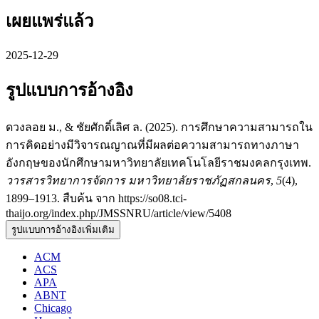
เผยแพร่แล้ว
2025-12-29
รูปแบบการอ้างอิง
ดวงลอย ม., & ชัยศักดิ์เลิศ ล. (2025). การศึกษาความสามารถใน
การคิดอย่างมีวิจารณญาณที่มีผลต่อความสามารถทางภาษา
อังกฤษของนักศึกษามหาวิทยาลัยเทคโนโลยีราชมงคลกรุงเทพ.
วารสารวิทยาการจัดการ มหาวิทยาลัยราชภัฏสกลนคร
,
5
(4),
1899–1913. สืบค้น จาก https://so08.tci-
thaijo.org/index.php/JMSSNRU/article/view/5408
รูปแบบการอ้างอิงเพิ่มเติม
ACM
ACS
APA
ABNT
Chicago