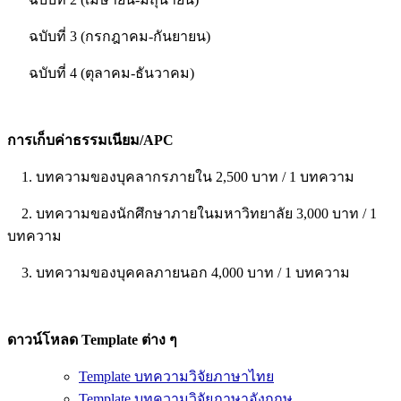
ฉบับที่ 3 (กรกฎาคม-กันยายน)
ฉบับที่ 4 (ตุลาคม-ธันวาคม)
การเก็บค่าธรรมเนียม/APC
1. บทความของบุคลากรภายใน 2,500 บาท / 1 บทความ
2. บทความของนักศึกษาภายในมหาวิทยาลัย 3,000 บาท / 1
บทความ
3. บทความของบุคคลภายนอก 4,000 บาท / 1 บทความ
ดาวน์โหลด Template ต่าง ๆ
Template บทความวิจัยภาษาไทย
Template บทความวิจัยภาษาอังกฤษ