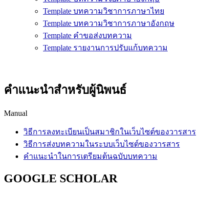
Template บทความวิชาการภาษาไทย
Template บทความวิชาการภาษาอังกฤษ
Template คำขอส่งบทความ
Template รายงานการปรับแก้บทความ
คำแนะนำสำหรับผู้นิพนธ์
Manual
วิธีการลงทะเบียนเป็นสมาชิกในเว็บไซต์ของวารสาร
วิธีการส่งบทความในระบบเว็บไซต์ของวารสาร
คำแนะนำในการเตรียมต้นฉบับบทความ
GOOGLE SCHOLAR