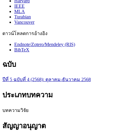
Harvard
IEEE
MLA
Turabian
Vancouver
ดาวน์โหลดการอ้างอิง
Endnote/Zotero/Mendeley (RIS)
BibTeX
ฉบับ
ปีที่ 5 ฉบับที่ 4 (2568): ตุลาคม-ธันวาคม 2568
ประเภทบทความ
บทความวิจัย
สัญญาอนุญาต