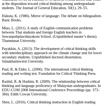
at the disposition toward critical thinking among undergraduate
students. The Journal of General Education, 50(1), 29–55.
Hakuta, K. (1986). Mirror of language: The debate on bilingualism.
Basic Books.
Miao, L. (2011). A study of English communication problems
between Thai students and foreign English teachers in
Suwanpubplawittayakom School. (Unpublished master’s thesis).
Thammasat University.
Payakkin, A. (2013). The development of critical thinking skills
with interdisciplinary approach on the climate change unit for lower
secondary students. Unpublished doctoral dissertation,
Srinakharinwirot University.
Paul, R. & Elder, L. (2006). The international critical thinking
reading and writing test. Foundation for Critical Thinking Press.
Rashid, R. & Hashim, R. (2009). The relationship between critical
thinking and language proficiency of Malaysian undergraduates. In
EDU‑COM 2008 International Conference Proceedings (pp. 373–
384). Edith Cowan University.
Shen, L. (2016). Critical thinking instruction in English reading