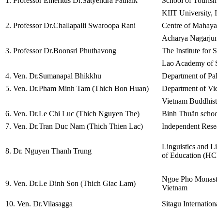
1. Professor Emeritus Dr.Satyendra Patnaik
School of Touris
KIIT University, 
2. Professor Dr.Challapalli Swaroopa Rani
Centre of Mahaya
Acharya Nagarjuna
3. Professor Dr.Boonsri Phuthavong
The Institute for 
Lao Academy of S
4. Ven. Dr.Sumanapal Bhikkhu
Department of Pali
5. Ven. Dr.Pham Minh Tam (Thich Bon Huan)
Department of Vi
Vietnam Buddhist
6. Ven. Dr.Le Chi Luc (Thich Nguyen The)
Binh Thuãn schoo
7. Ven. Dr.Tran Duc Nam (Thich Thien Lac)
Independent Rese
Linguistics and L
8. Dr. Nguyen Thanh Trung
of Education (H
Ngoe Pho Monast
9. Ven. Dr.Le Dinh Son (Thich Giac Lam)
Vietnam
10. Ven. Dr.Vilasagga
Sitagu Internati