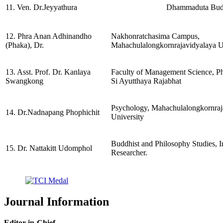
11. Ven. Dr.Jeyyathura
Dhammaduta Budd
12. Phra Anan Adhinandho
Nakhonratchasima Campus,
(Phaka), Dr.
Mahachulalongkornrajavidyalaya U
13. Asst. Prof. Dr. Kanlaya
Faculty of Management Science, P
Swangkong
Si Ayutthaya Rajabhat
Psychology, Mahachulalongkornraj
14. Dr.Nadnapang Phophichit
University
Buddhist and Philosophy Studies, 
15. Dr. Nattakitt Udomphol
Researcher.
Journal Information
Editor-in-Chief