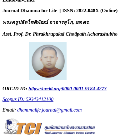
Journal Dhamma for Life || ISSN: 2822-048X (Online)
พระครูปลัดโชติพัฒน์ อาจารสุโภ
, ผศ.ดร.
Asst. Prof. Dr. Phrakhrupalad Chotipath Acharashubho
ORCID ID:
https://orcid.org/0000-0001-9184-4273
Scopus ID: 59343412100
Email:
dhammalife.journal@gmail.com