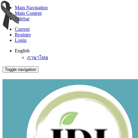
Main Navigation
Main Content
Sidebar
Current
Register
Login
English
ภาษาไทย
Toggle navigation