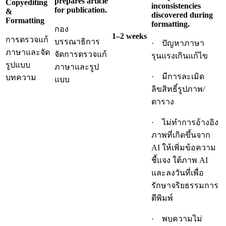
prepares article
Copyediting
inconsistencies
for publication.
&
discovered during
Formatting
formatting.
กอง
1–2 weeks
การตรวจแก้
บรรณาธิการ
· ปัญหาภาษา
ภาษาและจัด
จัดการตรวจแก้
รุนแรงเกินแก้ไข
รูปแบบ
ภาษาและรูป
· มีการละเมิด
บทความ
แบบ
ลิขสิทธิ์รูปภาพ/
ตาราง
· ไม่ทำการอ้างอิง
ภาพที่เกิดขึ้นจาก
AI ให้เพิ่มข้อความ
ชี้แจง ใต้ภาพ AI
และลงวันที่เพื่อ
รักษาจริยธรรมการ
ตีพิมพ์
· พบความไม่