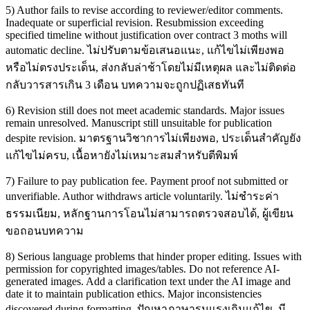
5) Author fails to revise according to reviewer/editor comments.
Inadequate or superficial revision. Resubmission exceeding
specified timeline without justification over contract 3 moths will
automatic decline. ไม่ปรับตามข้อเสนอแนะ, แก้ไขไม่เพียงพอ
หรือไม่ตรงประเด็น, ส่งกลับล่าช้าโดยไม่มีเหตุผล และไม่ติดต่อ
กลับวารสารเกิน 3 เดือน บทความจะถูกปฏิเสธทันที
6) Revision still does not meet academic standards. Major issues
remain unresolved. Manuscript still unsuitable for publication
despite revision. มาตรฐานวิชาการไม่เพียงพอ, ประเด็นสำคัญยัง
แก้ไขไม่ครบ, เนื้อหายังไม่เหมาะสมสำหรับตีพิมพ์
7) Failure to pay publication fee. Payment proof not submitted or
unverifiable. Author withdraws article voluntarily. ไม่ชำระค่า
ธรรมเนียม, หลักฐานการโอนไม่สามารถตรวจสอบได้, ผู้เขียน
ขอถอนบทความ
8) Serious language problems that hinder proper editing. Issues with
permission for copyrighted images/tables. Do not reference AI-
generated images. Add a clarification text under the AI image and
date it to maintain publication ethics. Major inconsistencies
discovered during formatting. ปัญหาภาษารุนแรงเกินแก้ไข, มี