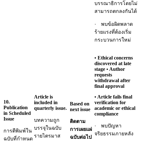
บรรณาธิการโดยไม่
สามารถตกลงกันได้
· พบข้อผิดพลาด
ร้ายแรงที่ต้องเริ่ม
กระบวนการใหม่
• Ethical concerns
discovered at late
stage • Author
requests
withdrawal after
final approval
Article is
• Article fails final
10.
included in
verification for
Based on
Publication
quarterly issue.
academic or ethical
next issue
in Scheduled
compliance
Issue
บทความถูก
ติดตาม
· พบปัญหา
บรรจุในฉบับ
การเผยแผ่
การตีพิมพ์ใน
จริยธรรมภายหลัง
รายไตรมาส
ฉบับต่อไป
ฉบับที่กำหนด