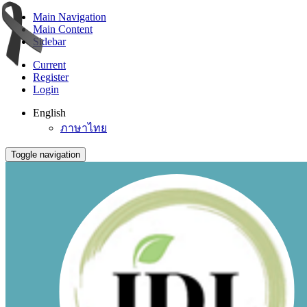
Main Navigation
Main Content
Sidebar
Current
Register
Login
English
ภาษาไทย
Toggle navigation