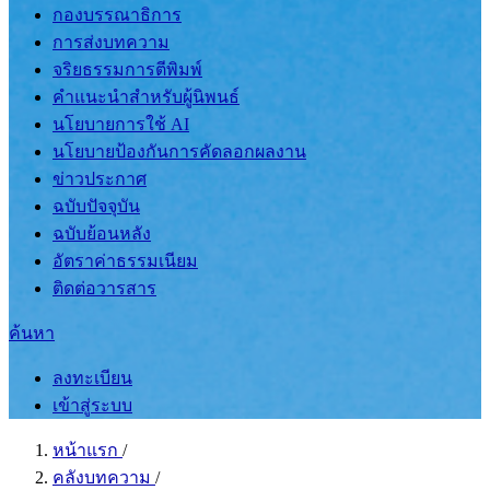
กองบรรณาธิการ
การส่งบทความ
จริยธรรมการตีพิมพ์
คำแนะนำสำหรับผู้นิพนธ์
นโยบายการใช้ AI
นโยบายป้องกันการคัดลอกผลงาน
ข่าวประกาศ
ฉบับปัจจุบัน
ฉบับย้อนหลัง
อัตราค่าธรรมเนียม
ติดต่อวารสาร
ค้นหา
ลงทะเบียน
เข้าสู่ระบบ
หน้าแรก
/
คลังบทความ
/